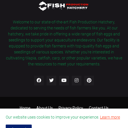
Welcome to our state-of-the-art Fish Production Hatchery,
dedicated to serving the needs of fish farmers like you. At our
hatchery, we take pride in offering a wide range of fish eggs and
seedlings to support your aquaculture endeavors. Our facility is
equipped to provide fish farmers with top-quality fish eggs and
seedlings of various species. Whether you're interested in
cultivating tilapia, catfish, carp, or other popular varieties, we have
the resources to meet your requirements.
Home
About Us
Privacy Policy
Contact Us
Terms and Conditions
Our website uses cookies to improve your experience.
Learn more
© fishproductionhatchery.com 2022 - All Rights Reserved |