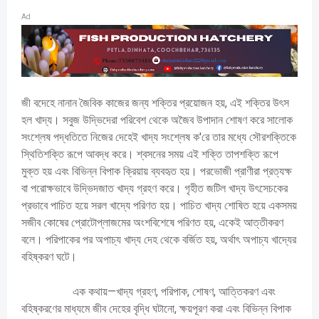
Ad
জী বদেহে নানান জৈবিক কাজের জন্য শক্তির প্রয়োজন হয়, এই শক্তির উৎস
হল খাদ্য। সবুজ উদ্ভিদেরা পরিবেশ থেকে অজৈব উপাদান শোষণ করে সালোক
সংশ্লেষ পদ্ধতিতে নিজের দেহেই খাদ্য সংশ্লেষ ক'রে তার মধ্যে সৌরশক্তিকে
স্থিতিশক্তি রূপে আবদ্ধ করে। শ্বসনের সময় এই শক্তি তাপশক্তি রূপে
মুক্ত হয় এবং বিভিন্ন বিপাক ক্রিয়ায় ব্যবহৃত হয়। পরভোজী প্রাণীরা প্রত্যক্ষ
বা পরোক্ষভাবে উদ্ভিদজাত খাদ্য গ্রহণ করে। গৃহীত জটিল খাদ্য উৎসেচকের
প্রভাবে পাচিত হয়ে সরল খাদ্যে পরিণত হয়। পাচিত খাদ্য শোষিত হয়ে একসময়
সজীব কোষের প্রোটোপ্লাজমের অংশবিশেষে পরিণত হয়, একেই আত্তীকরণ
বলে। পরিপাকের পর অপাচ্য খাদ্য দেহ থেকে বর্জিত হয়, অর্থাৎ অপাচ্য খাদ্যের
বহিষ্করণ ঘটে।
এক কথায়—খাদ্য গ্রহণ, পরিপাক, শোষণ, আত্তিকরণ এবং
বহিষ্করণের মাধ্যমে জীব দেহের বৃদ্ধি ঘটানো, ক্ষয়পূরণ করা এবং বিভিন্ন বিপাক