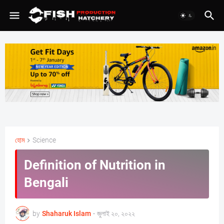
হোম
Science
Definition of Nutrition in
Bengali
by
Shaharuk Islam
-
জুলাই ২০, ২০২২