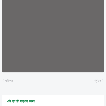
নবীনতর
পূর্বতন
এই ব্লগটি সন্ধান করুন