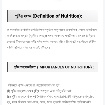
পুষ্টির সংজ্ঞা (Definition of Nutrition)
:
যে ধারাবাহিক ও সম্মিলিত উপচিতি বিপাক পদ্ধতিতে খাদ্য গ্রহণ, তার পরিপাক, শোষণ, আত্তীকরণ
ও বহিষ্করণের মাধ্যমে (প্রাণীদের ক্ষেত্রে) অথবা সংশ্লেষ ও আত্তীকরণের মাধ্যমে (উদ্ভিদের
ক্ষেত্রে) জীবদেহের প্রয়োজনীয় শক্তি অর্জন, ক্ষয়পূরণ, বৃদ্ধি ও বিকাশ ঘটে এবং জীবনের মৌলিক
ধর্মগুলি সুষ্ঠভাবে পালিত হয়, তাকেই পুষ্টি বলে।
পুষ্টির প্রয়োজনীয়তা (IMPORTANCES OF NUTRITION) :
জীবদেহে পুষ্টির গুরুত্ব বা প্রয়োজনীয়তাগুলি হল :
(i) পুষ্টির মাধ্যমে দেহের বৃদ্ধি, ক্ষয়পূরণ এবং পরিস্ফুটন ঘটে।
(ii) পুষ্টির মাধ্যমে খাদ্যস্থ স্থৈতিক শক্তি ব্যবহারোপযোগী শক্তিতে রূপান্তরিত
হয়, ফলে জীবদের চলন-গমন, রেচন, জনন ইত্যাদি শারীরবৃত্তীয় প্রক্রিয়াগুলি