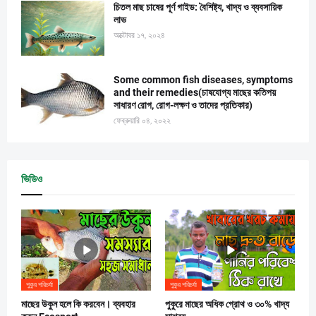
চিতল মাছ চাষের পূর্ণ গাইড: বৈশিষ্ট্য, খাদ্য ও ব্যবসায়িক
লাভ
অক্টোবর ১৭, ২০২৪
Some common fish diseases, symptoms
and their remedies(চাষযোগ্য মাছের কতিপয়
সাধারণ রোগ, রোগ-লক্ষণ ও তাদের প্রতিকার)
ফেব্রুয়ারি ০৪, ২০২২
ভিডিও
পুকুর পরিচর্যা
পুকুর পরিচর্যা
মাছের উকুন হলে কি করবেন। ব্যবহার
পুকুরে মাছের অধিক গ্রোথ ও ৩০% খাদ্য