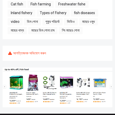
Cat fish
Fish farming
Freshwater fishe
Inland fishery
Types of Fishery
fish diseases
video
ডিম পোনা
পুকুর পরিচর্যা
ভিডিও
মাছের ওষুধ
মাছের খাদ্য
মাছের ডিম পোনা চাষ
শিং মাছের পোনা
আপত্তিজনক অভিযোগ করুন