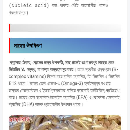
(Nucleic acid) কম থাকায় গেঁটে বাতরোগীর পক্ষেও
গ্রহণযোগ্য।
মাছের ঔষধিগুণ
ক্যান্সার ঠেকায়, ব্রেনের জন্য উপকারী, মাছ মানেই গুণে ভরপুর
মাছের তেল
ভিটামিন 'A' সমৃদ্ধ, যা বাল্য অন্ধত্ব দূর করে।
জলে দ্রবণীয় খাদ্যপ্রাণ (B-
complex vitamins) বিশেষ করে ফলিক অ্যাসিড, 'ই' ভিটামিন ও ভিটামিন
B12 থাকে। মাছের তেল ওমেগা-৩ (Omega-3) ফ্যাটসমৃদ্ধ হওয়ায়
রক্তের কোলেস্টেরল ও ট্রাইগ্লিসারাইড কমিয়ে করোনারি হার্টডিজিস্ প্রতিরোধ
করে। মাছের তেল ইকোসাপেন্টানোইক অ্যাসিড (EPA) ও ডেকোসা হেক্সোনাই
অ্যাসিড (DHA) নামক প্রয়োজনীয় উপাদান থাকে।