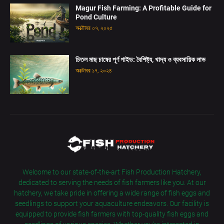
Magur Fish Farming: A Profitable Guide for
Pond Culture
অক্টোবর ০৭, ২০২৫
চিতল মাছ চাষের পূর্ণ গাইড: বৈশিষ্ট্য, খাদ্য ও ব্যবসায়িক লাভ
অক্টোবর ১৭, ২০২৪
Welcome to our state-of-the-art Fish Production Hatchery,
dedicated to serving the needs of fish farmers like you. At our
hatchery, we take pride in offering a wide range of fish eggs and
seedlings to support your aquaculture endeavors. Our facility is
equipped to provide fish farmers with top-quality fish eggs and