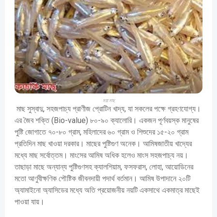
ময়া মাছ
মাছ সুস্বাদু, সহজপাচ্য প্রাণীজ প্রোটিন খাদ্য, যা সকলের পক্ষে গ্রহণযোগ্য।
এর জৈব শক্তি (Bio-value) ৮০-৯০ ক্যালোরি। একজন পূর্ণবয়স্ক মানুষের
পুষ্টি জোগাতে ৭০-৮০ গ্রাম, মহিলাদের ৬০ গ্রাম ও শিশুদের ১৫-২০ গ্রাম
প্রতিদিন মাছ খাওয়া দরকার। মাছের পুষ্টিগুণ অনেক। আমিষজাতীয় খাদ্যের
মধ্যে মাছ সর্বোত্তম। মাংসের আমিষ অধিক হলেও মাংস সহজপাচ্য নয়।
তাছাড়া মাছে অন্যান্য পুষ্টিগুণসহ ক্যালশিয়াম, ফসফরাস, লোহা, আয়োডিনের
মতো আণুবীক্ষণিক পৌষ্টিক জীবনদায়ী পদার্থ বর্তমান। আমিষ উপাদানে ২০টি
অ্যামাইনো অ্যাসিডের মধ্যে অতি প্রয়োজনীয় নয়টি একসাথে একমাত্র মাছেই
পাওয়া যায়।