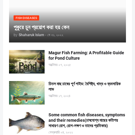
FISH DISEASES
পুকুরে চুন প্রয়োগ করা হয় কেন
by
Shaharuk Islam
-
মে ৩১, ২০২২
Magur Fish Farming: A Profitable Guide
for Pond Culture
অক্টোবর ০৭, ২০২৫
চিতল মাছ চাষের পূর্ণ গাইড: বৈশিষ্ট্য, খাদ্য ও ব্যবসায়িক
লাভ
অক্টোবর ১৭, ২০২৪
Some common fish diseases, symptoms
and their remedies(চাষযোগ্য মাছের কতিপয়
সাধারণ রোগ, রোগ-লক্ষণ ও তাদের প্রতিকার)
ফেব্রুয়ারি ০৪, ২০২২