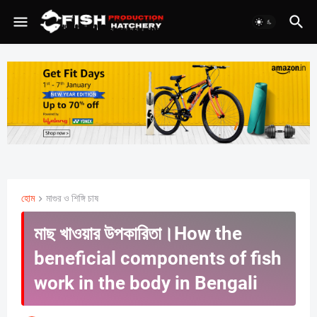
হোম
মাগুর ও শিঙ্গি চাষ
মাছ খাওয়ার উপকারিতা।How the
beneficial components of fish
work in the body in Bengali