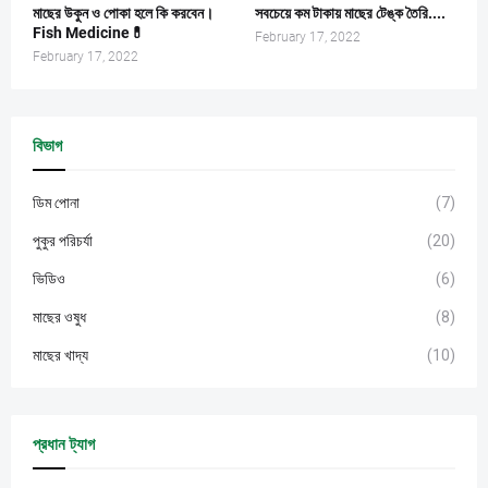
মাছের উকুন ও পোকা হলে কি করবেন।
সবচেয়ে কম টাকায় মাছের টেঙ্ক তৈরি....
Fish Medicine💊
February 17, 2022
February 17, 2022
বিভাগ
ডিম পোনা
(7)
পুকুর পরিচর্যা
(20)
ভিডিও
(6)
মাছের ওষুধ
(8)
মাছের খাদ্য
(10)
প্রধান ট্যাগ