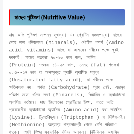
মাছের পুষ্টিগুণ (Nutritive Value)
মাছ অতি পুষ্টিগুণ সম্পন্ন সুখাদ্য। এর প্রোটিন সহজপাচ্য। মাছের
দেহে নানা খনিজলবণ (Minerals), পৌষ্টিক পদার্থ (Amino
acid, vitamins) আছে যা আমাদের শরীরের পক্ষে খুবই
দরকারি। মাছের শতকরা ৭০-৮০ ভাগ জল, আমিষ
(Protein) শতকরা ১৪-২০ ভাগ, স্নেহ (fat) শতকরা
০.৩--১৭ ভাগ যা অসম্পৃক্ত ফ্যাটি অ্যাসিড সমৃদ্ধ
(Unsaturated fatty acid), যা শরীরের পক্ষে
ক্ষতিকারক নয়। শর্করা (Carbohydrate) প্রায় নেই, এছাড়া
পরিমাণ মতো খনিজ লবণ (Minarels), ভিটামিন ও অ্যামাইনো
অ্যাসিড বর্তমান। মাছ উচ্চমানের প্রোটিনের উৎস, যাতে অতি
প্রয়োজনীয় অ্যামাইনো অ্যাসিড (Amino acid) যথা-লাইসিন
(Lysine), ট্রিপটোফ্যান (Triptophan ) ও মিথিওনাইন
(Methionine) অন্যান্য খাদ্যসামগ্রী থেকে বেশি পরিমাণে
থাকে। এগুলি শিশুর স্বাভাবিক বুদ্ধির অনুকূল। নিউক্লিক অ্যাসিড