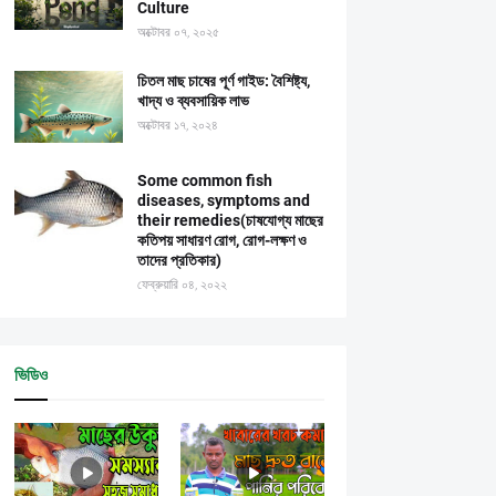
Culture
অক্টোবর ০৭, ২০২৫
চিতল মাছ চাষের পূর্ণ গাইড: বৈশিষ্ট্য,
খাদ্য ও ব্যবসায়িক লাভ
অক্টোবর ১৭, ২০২৪
Some common fish
diseases, symptoms and
their remedies(চাষযোগ্য মাছের
কতিপয় সাধারণ রোগ, রোগ-লক্ষণ ও
তাদের প্রতিকার)
ফেব্রুয়ারি ০৪, ২০২২
ভিডিও