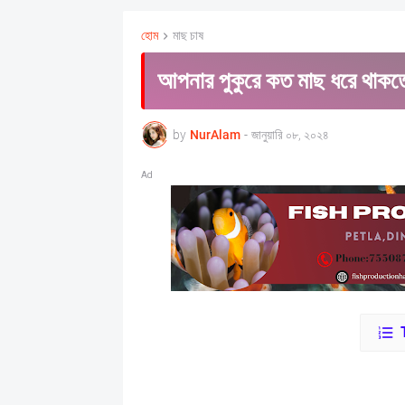
হোম
মাছ চাষ
আপনার পুকুরে কত মাছ ধরে থাকত
by
NurAlam
-
জানুয়ারি ০৮, ২০২৪
Ad