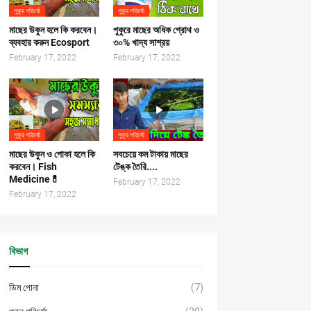
পুকুর পরিচর্যা
পুকুর পরিচর্যা
মাছের উকুন হলে কি করবেন।
পুকুরে মাছের অধিক গ্রোথ ও
ব্যবহার করুন Ecosport
৩০% খাদ্য সাশ্রয়
February 17, 2022
February 17, 2022
পুকুর পরিচর্যা
পুকুর পরিচর্যা
মাছের উকুন ও পোকা হলে কি
সবচেয়ে কম টাকায় মাছের
করবেন। Fish
টেঙ্ক তৈরি....
Medicine💊
February 17, 2022
February 17, 2022
বিভাগ
ডিম পোনা
(7)