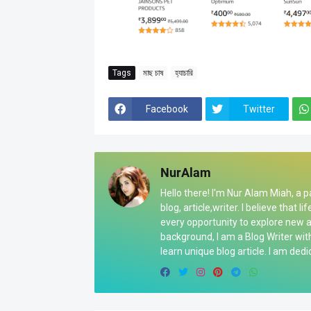
Tags
মাছ চাষ
হ্যাচারি
Facebook
Twitter
NurAlam
Hello there! I'm Nur Alam Miah, a 
blog, article,writer. I believe that
every opportunity to explore new 
background, I am a Blog Writer wit
learn unique blog article. I am ded