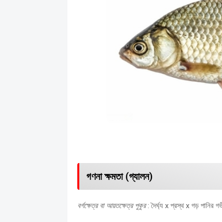
গণনা ক্ষমতা (গ্যালন)
বর্গক্ষেত্র বা আয়তক্ষেত্র পুকুর
: দৈর্ঘ্য x প্রস্থ x গড় পানির 