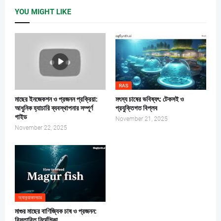
YOU MIGHT LIKE
RAS
মাছের ইনজেকশন ও প্রজনন প্রক্রিয়া:
মৎস্য চাষের ভবিষ্যৎ: টেকসই ও
আধুনিক হ্যাচারি ব্যবস্থাপনার সম্পূর্ণ
প্রযুক্তিগত বিপ্লব
গাইড
November 21, 2025
November 22, 2025
অ্যাকুয়াকালচার
মাগুর মাছের বাণিজ্যিক চাষ ও প্রজনন:
বিস্তারিত নির্দেশিকা