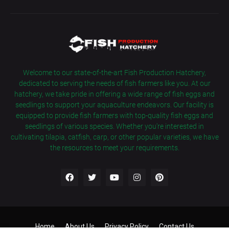
Welcome to our state-of-the-art Fish Production Hatchery,
dedicated to serving the needs of fish farmers like you. At our
hatchery, we take pride in offering a wide range of fish eggs and
seedlings to support your aquaculture endeavors. Our facility is
equipped to provide fish farmers with top-quality fish eggs and
seedlings of various species. Whether you're interested in
cultivating tilapia, catfish, carp, or other popular varieties, we have
the resources to meet your requirements.
Home
About Us
Privacy Policy
Contact Us