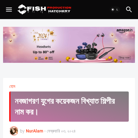
হোম
নবজাগরণ যুগের কয়েকজন বিখ্যাত শিল্পীর
নাম কর।
by
NurAlam
-
ফেব্রুয়ারি ০৩, ২০২৪