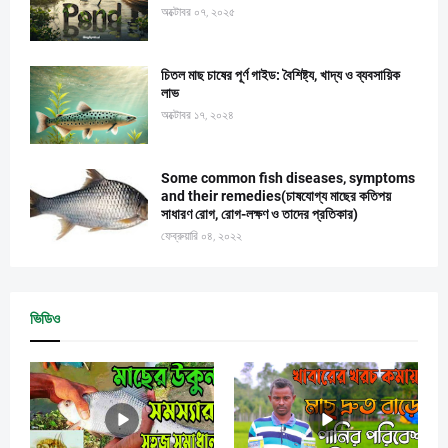
অক্টোবর ০৭, ২০২৫
চিতল মাছ চাষের পূর্ণ গাইড: বৈশিষ্ট্য, খাদ্য ও ব্যবসায়িক
লাভ
অক্টোবর ১৭, ২০২৪
Some common fish diseases, symptoms
and their remedies(চাষযোগ্য মাছের কতিপয়
সাধারণ রোগ, রোগ-লক্ষণ ও তাদের প্রতিকার)
ফেব্রুয়ারি ০৪, ২০২২
ভিডিও