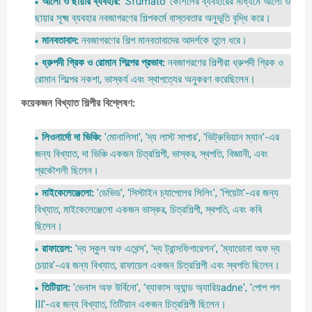
আলো ও ছায়ার ব্যবহার:
'Sfumato' কৌশলের ব্যবহারের মাধ্যমে আলো ও
ছায়ার সূক্ষ্ম ব্যবহার নবজাগরণের শিল্পকর্মে বাস্তবতার অনুভূতি বৃদ্ধি করে।
মানবতাবাদ:
নবজাগরণের শিল্প মানবতাবাদের আদর্শকে তুলে ধরে।
ধ্রুপদী গ্রিক ও রোমান শিল্পের প্রভাব:
নবজাগরণের শিল্পীরা ধ্রুপদী গ্রিক ও
রোমান শিল্পের নকশা,
ভাস্কর্য এবং স্থাপত্যের অনুকরণ করেছিলেন।
কয়েকজন বিখ্যাত শিল্পীর বিশ্লেষণ:
লিওনার্দো দা ভিঞ্চি:
'মোনালিসা',
'দ্য লাস্ট সাপার',
'ভিট্রুভিয়ান ম্যান'-এর
জন্য বিখ্যাত,
দা ভিঞ্চি একজন চিত্রশিল্পী,
ভাস্কর,
স্থপতি,
বিজ্ঞানী,
এবং
প্রকৌশলী ছিলেন।
মাইকেলেঞ্জেলো:
'ডেভিড',
'সিস্টাইন চ্যাপেলের সিলিং',
'পিয়েটা'-এর জন্য
বিখ্যাত,
মাইকেলেঞ্জেলো একজন ভাস্কর,
চিত্রশিল্পী,
স্থপতি,
এবং কবি
ছিলেন।
রাফায়েল:
'দ্য স্কুল অফ এথেন্স',
'দ্য ট্রান্সফিগারেশন',
'ম্যাডোনা অফ দ্য
চেয়ার'-এর জন্য বিখ্যাত,
রাফায়েল একজন চিত্রশিল্পী এবং স্থপতি ছিলেন।
তিটিয়ান:
'ভেনাস অফ উর্বিনো',
'ব্যাকাস অ্যান্ড অ্যারিয়adne',
'পোপ পল
III'-এর জন্য বিখ্যাত,
তিটিয়ান একজন চিত্রশিল্পী ছিলেন।